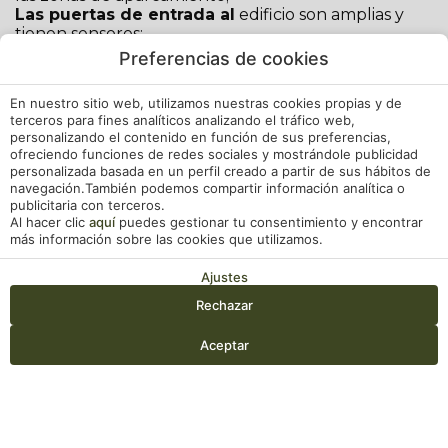
Las puertas de entrada al
edificio son amplias y
tienen sensores;
El hall
de entrada es amplio, sin escalones y sin
Preferencias de cookies
desniveles;
La recepción
tiene un mostrador rebajado, que
En nuestro sitio web, utilizamos nuestras cookies propias y de
permite el check-in personalizado;
terceros para fines analíticos analizando el tráfico web,
El business centre
, en la planta baja, junto a la
personalizando el contenido en función de sus preferencias,
zona de recepción, también es de fácil acceso;
ofreciendo funciones de redes sociales y mostrándole publicidad
Los pasillos
son anchos; y todas las puertas están
personalizada basada en un perfil creado a partir de sus hábitos de
equipadas con manijas instaladas a una altura
navegación.También podemos compartir información analítica o
adecuada;
publicitaria con terceros.
Los ascensores
permiten un fácil acceso a todas
Al hacer clic
aquí
puedes gestionar tu consentimiento y encontrar
más información sobre las cookies que utilizamos.
las áreas; son espaciosos y tienen barras y botones
instalados a una altura accesible;
Ajustes
Las zonas comunes
son amplias y permiten una
fácil circulación;
Rechazar
En la planta baja
, hay 2 baños para personas con
Entrada — Salida
2
movilidad reducida;
Aceptar
En el
exterior
, las aceras y los caminos de acceso son
amplios y con buena adherencia, lo que permite
una fácil circulación por los jardines, el paseo al lado
Acceder / Registrarse
Cuándo
Promoción
Gestiona tu reserva
Quién
del río y los campos de golf y tenis;
En el spa
, las camillas de masaje son plegables para