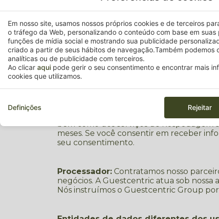
Usuário:
Você, que preencheu o formulár
Em nosso site, usamos nossos próprios cookies e de terceiros para 
Objetivo:
O objetivo do processamento dos
o tráfego da Web, personalizando o conteúdo com base em suas 
responder às perguntas / solicitações feita
funções de mídia social e mostrando sua publicidade personaliza
criado a partir de seus hábitos de navegação.Também podemos c
analíticas ou de publicidade com terceiros.
Ao clicar
aqui
pode gerir o seu consentimento e encontrar mais i
Base Jurídica:
cookies que utilizamos.
Ou a necessidade de executar o nosso co
contrato.
Ou o consentimento de você, o usuário, m
dados pessoais é parte integrante.
Definições
Rejeitar
Duração: Armazenaremos os dados forneci
bem como dos serviços de hospedagem sol
meses. Se você consentir em receber inf
seu consentimento.
Processador:
Contratamos nosso parceiro
negócios. A Guestcentric atua sob nossa 
Nós instruímos o Guestcentric Group por 
Entidades de dados diferentes dos us