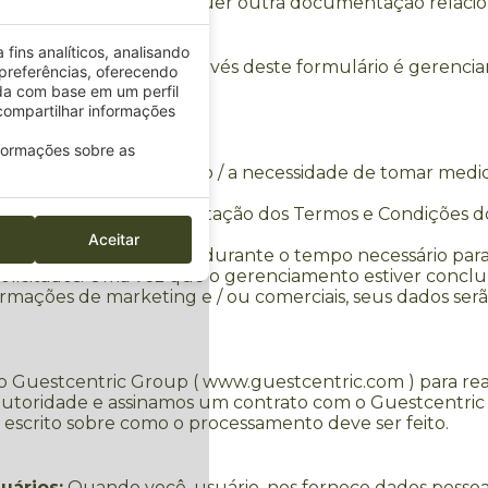
io de reserva ou qualquer outra documentação relacion
fins analíticos, analisando
 dados fornecidos através deste formulário é gerenciar a
preferências, oferecendo
s.
da com base em um perfil
ompartilhar informações
nformações sobre as
ntrato com você, usuário / a necessidade de tomar medi
arcando a caixa de aceitação dos Termos e Condições dos
Aceitar
dos por você, usuário, durante o tempo necessário par
icitados. Uma vez que o gerenciamento estiver concluído
ormações de marketing e / ou comerciais, seus dados se
 Guestcentric Group ( www.guestcentric.com ) para rea
autoridade e assinamos um contrato com o Guestcentric 
escrito sobre como o processamento deve ser feito.
uários:
Quando você, usuário, nos fornece dados pessoa