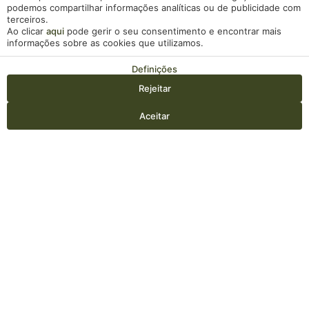
podemos compartilhar informações analíticas ou de publicidade com
terceiros.
Ao clicar
aqui
pode gerir o seu consentimento e encontrar mais
informações sobre as cookies que utilizamos.
Definições
Rejeitar
Entrada — Saída
2
Aceitar
Aceder / Registar-se
Quando
Promoção
Gerir a minha reserva
Quem
VANTAGENS DE
Quarto 1
RESERVAR NO
adultos
NOSSSO WEBSITE
2
Desde 10 anos
crianças
0
Até 9 anos
Bebida de Boas Vindas
Acrescentar quarto
Aplicar