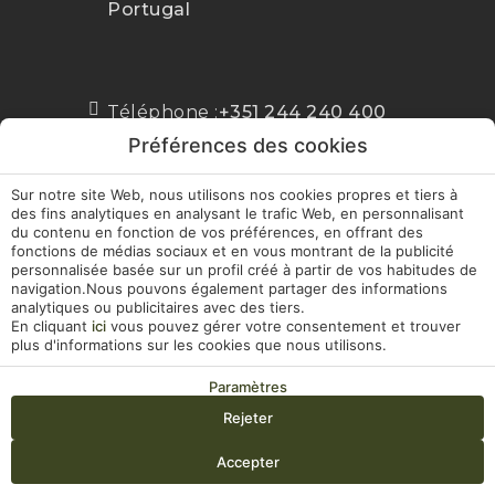
Portugal
+351 244 240 400
Téléphone :
Appel sur le réseau fixe national
Préférences des cookies
geral@hotelvillabatalha.com
Sur notre site Web, nous utilisons nos cookies propres et tiers à
MA RÉSERVATION
des fins analytiques en analysant le trafic Web, en personnalisant
DÉVELOPPÉ PAR
MIRAI
du contenu en fonction de vos préférences, en offrant des
fonctions de médias sociaux et en vous montrant de la publicité
personnalisée basée sur un profil créé à partir de vos habitudes de
navigation.Nous pouvons également partager des informations
analytiques ou publicitaires avec des tiers.
En cliquant
ici
vous pouvez gérer votre consentement et trouver
plus d'informations sur les cookies que nous utilisons.
Paramètres
Rejeter
Arrivée — Départ
2
Accepter