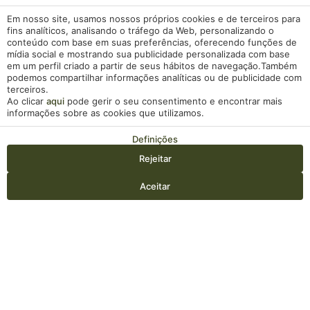
Em nosso site, usamos nossos próprios cookies e de terceiros para
Nome
fins analíticos, analisando o tráfego da Web, personalizando o
conteúdo com base em suas preferências, oferecendo funções de
mídia social e mostrando sua publicidade personalizada com base
em um perfil criado a partir de seus hábitos de navegação.Também
Email
podemos compartilhar informações analíticas ou de publicidade com
terceiros.
Ao clicar
aqui
pode gerir o seu consentimento e encontrar mais
Telefone
informações sobre as cookies que utilizamos.
Definições
Assunto
Rejeitar
Entrada — Saída
2
Aceitar
Mensagem
Aceder / Registar-se
Quando
Promoção
Gerir a minha reserva
Quem
Quarto 1
Li e aceito as
política de privacidade
.
adultos
Este site é protegido pelo reCAPTCHA e pela
Política de
2
Desde 10 anos
Privacidade
e
Termos de Serviço
se aplicam.